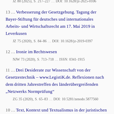
JZ 80 (2025), S. 217–227
… DOI:
10.1628/jz-2025-0106
13 …
Verbesserung der Gesetzgebung. Tagung der
Bayer-Stiftung für deutsches und internationales
Arbeits- und Wirtschaftsrecht am 17. Mai 2019 in
Leverkusen
JZ 75 (2020), S. 84–86
… DOI:
10.1628/jz-2019-0397
12 …
Ironie im Rechtswesen
NJW 73 (2020), S. 713–718
… ISSN:
0341-1915
11 …
Drei Desiderate zur Wissenschaft von der
Gesetzestechnik – www.LegistiK.de. Reflexionen nach
dem dritten Jahrestreffen des länderübergreifenden
„Netzwerks Normprüfung“
ZG 35 (2020), S. 65–83
… DOI:
10.5281/zenodo.5877560
10 …
Text, Kontext und Textualismus in der juristischen