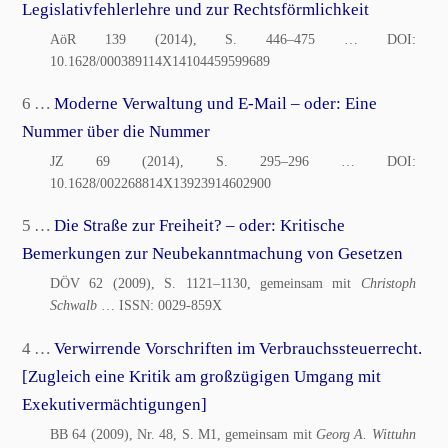
Legislativfehlerlehre und zur Rechtsförmlichkeit
AöR 139 (2014), S. 446–475
… DOI:
10.1628/000389114X14104459599689
6 …
Moderne Verwaltung und E-Mail – oder: Eine
Nummer über die Nummer
JZ 69 (2014), S. 295–296
… DOI:
10.1628/002268814X13923914602900
5 …
Die Straße zur Freiheit? – oder: Kritische
Bemerkungen zur Neubekanntmachung von Gesetzen
DÖV 62 (2009), S. 1121–1130, gemeinsam mit
Christoph
Schwalb
… ISSN:
0029-859X
4 …
Verwirrende Vorschriften im Verbrauchssteuerrecht.
[Zugleich eine Kritik am großzügigen Umgang mit
Exekutivermächtigungen]
BB 64 (2009), Nr. 48, S. M1, gemeinsam mit
Georg A. Wittuhn