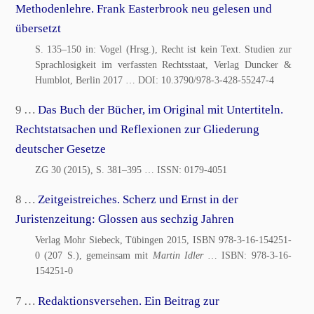
Methodenlehre. Frank Easterbrook neu gelesen und
übersetzt
S. 135–150 in: Vogel (Hrsg.), Recht ist kein Text. Studien zur
Sprachlosigkeit im verfassten Rechtsstaat, Verlag Duncker &
Humblot, Berlin 2017
… DOI:
10.3790/978-3-428-55247-4
9 …
Das Buch der Bücher, im Original mit Untertiteln.
Rechtstatsachen und Reflexionen zur Gliederung
deutscher Gesetze
ZG 30 (2015), S. 381–395
… ISSN:
0179-4051
8 …
Zeitgeistreiches. Scherz und Ernst in der
Juristenzeitung: Glossen aus sechzig Jahren
Verlag Mohr Siebeck, Tübingen 2015, ISBN 978-3-16-154251-
0 (207 S.), gemeinsam mit
Martin Idler
… ISBN:
978-3-16-
154251-0
7 …
Redaktionsversehen. Ein Beitrag zur