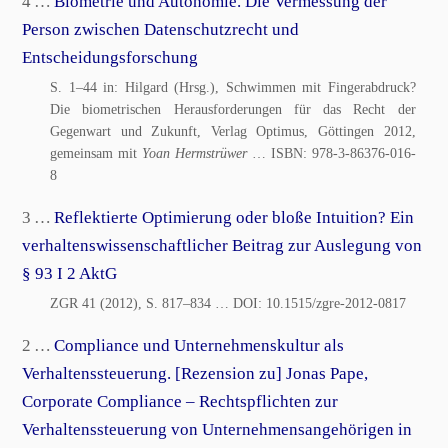
4 …
Biometrie und Autonomie. Die Vermessung der
Person zwischen Datenschutzrecht und
Entscheidungsforschung
S. 1–44 in: Hilgard (Hrsg.), Schwimmen mit Fingerabdruck?
Die biometrischen Herausforderungen für das Recht der
Gegenwart und Zukunft, Verlag Optimus, Göttingen 2012,
gemeinsam mit
Yoan Hermstrüwer
… ISBN:
978-3-86376-016-
8
3 …
Reflektierte Optimierung oder bloße Intuition? Ein
verhaltenswissenschaftlicher Beitrag zur Auslegung von
§ 93 I 2 AktG
ZGR 41 (2012), S. 817–834
… DOI:
10.1515/zgre-2012-0817
2 …
Compliance und Unternehmenskultur als
Verhaltenssteuerung. [Rezension zu] Jonas Pape,
Corporate Compliance – Rechtspflichten zur
Verhaltenssteuerung von Unternehmensangehörigen in