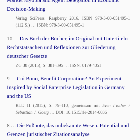
Market Myopia and Agent Delegation in Economic
Decision-Making
Verlag SciPress, Raspberry 2016, ISBN 978-3-00-051495-1
(112 S.)
… ISBN:
978-3-00-051495-1
10 …
Das Buch der Bücher, im Original mit Untertiteln.
Rechtstatsachen und Reflexionen zur Gliederung
deutscher Gesetze
ZG 30 (2015), S. 381–395
… ISSN:
0179-4051
9 …
Cui Bono, Benefit Corporation? An Experiment
Inspired by Social Enterprise Legislation in Germany
and the US
RLE 11 (2015), S. 79–110, gemeinsam mit
Sven Fischer /
Sebastian J. Goerg
… DOI:
10.1515/rle-2014-0036
8 …
Die Fußnote, das unbekannte Wesen. Potential und
Grenzen juristischer Zitationsanalyse