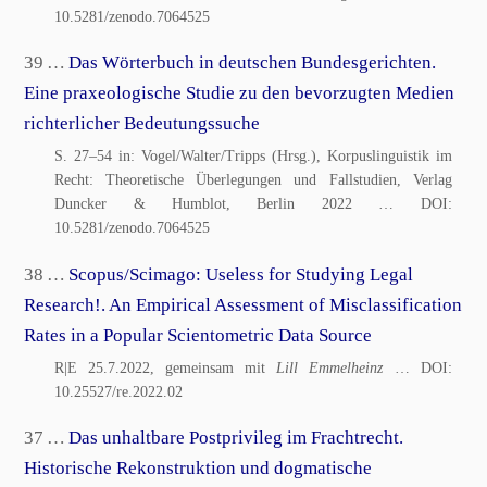
10.5281/zenodo.7064525
39 …
Das Wörterbuch in deutschen Bundesgerichten.
Eine praxeologische Studie zu den bevorzugten Medien
richterlicher Bedeutungssuche
S. 27–54 in: Vogel/Walter/Tripps (Hrsg.), Korpuslinguistik im
Recht: Theoretische Überlegungen und Fallstudien, Verlag
Duncker & Humblot, Berlin 2022
… DOI:
10.5281/zenodo.7064525
38 …
Scopus/Scimago: Useless for Studying Legal
Research!. An Empirical Assessment of Misclassification
Rates in a Popular Scientometric Data Source
R|E 25.7.2022, gemeinsam mit
Lill Emmelheinz
… DOI:
10.25527/re.2022.02
37 …
Das unhaltbare Postprivileg im Frachtrecht.
Historische Rekonstruktion und dogmatische