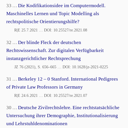
33 …
Die Kodifikationsidee im Computermodell.
Maschinelles Lernen und Topic Modelling als
rechtspolitische Orientierungshilfe?
R|E 25.7.2021
… DOI:
10.25527/re.2021.08
32 …
Der blinde Fleck der deutschen
Rechtswissenschaft. Zur digitalen Verfügbarkeit
instanzgerichtlicher Rechtsprechung
JZ 76 (2021), S. 656–665
… DOI:
10.1628/jz-2021-0225
31 …
Berkeley 12 – 0 Stanford. International Pedigrees
of Private Law Professors in Germany
R|E 24.6.2021
… DOI:
10.25527/re.2021.07
30 …
Deutsche Zivilrechtslehre. Eine rechtstatsächliche
Untersuchung ihrer Demographie, Institutionalisierung
und Lehrstuhldenominationen