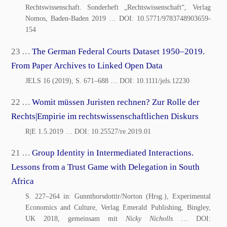
Rechtswissenschaft. Sonderheft „Rechtswissenschaft“, Verlag
Nomos, Baden-Baden 2019
… DOI:
10.5771/9783748903659-
154
23 …
The German Federal Courts Dataset 1950–2019.
From Paper Archives to Linked Open Data
JELS 16 (2019), S. 671–688
… DOI:
10.1111/jels.12230
22 …
Womit müssen Juristen rechnen? Zur Rolle der
Rechts|Empirie im rechtswissenschaftlichen Diskurs
R|E 1.5.2019
… DOI:
10.25527/re.2019.01
21 …
Group Identity in Intermediated Interactions.
Lessons from a Trust Game with Delegation in South
Africa
S. 227–264 in: Gunnthorsdottir/Norton (Hrsg.), Experimental
Economics and Culture, Verlag Emerald Publishing, Bingley,
UK 2018, gemeinsam mit
Nicky Nicholls
… DOI: