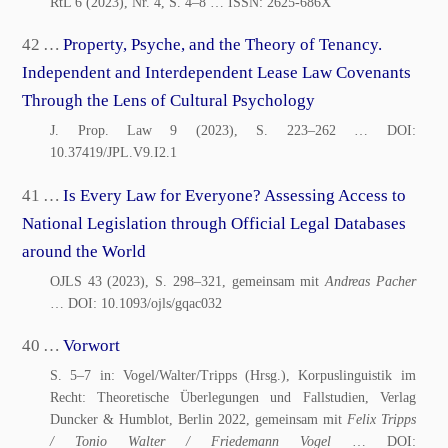
RtL 6 (2023), Nr. 4, S. 4–8
… ISSN:
2625-686X
42 …
Property, Psyche, and the Theory of Tenancy.
Independent and Interdependent Lease Law Covenants
Through the Lens of Cultural Psychology
J. Prop. Law 9 (2023), S. 223–262
… DOI:
10.37419/JPL.V9.I2.1
41 …
Is Every Law for Everyone? Assessing Access to
National Legislation through Official Legal Databases
around the World
OJLS 43 (2023), S. 298–321, gemeinsam mit
Andreas Pacher
… DOI:
10.1093/ojls/gqac032
40 …
Vorwort
S. 5–7 in: Vogel/Walter/Tripps (Hrsg.), Korpuslinguistik im
Recht: Theoretische Überlegungen und Fallstudien, Verlag
Duncker & Humblot, Berlin 2022, gemeinsam mit
Felix Tripps
/ Tonio Walter / Friedemann Vogel
… DOI: