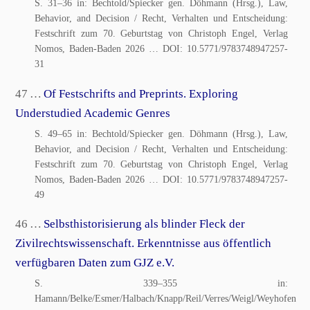
S. 31–36 in: Bechtold/Spiecker gen. Döhmann (Hrsg.), Law,
Behavior, and Decision / Recht, Verhalten und Entscheidung:
Festschrift zum 70. Geburtstag von Christoph Engel, Verlag
Nomos, Baden-Baden 2026
… DOI:
10.5771/9783748947257-
31
47 …
Of Festschrifts and Preprints. Exploring
Understudied Academic Genres
S. 49–65 in: Bechtold/Spiecker gen. Döhmann (Hrsg.), Law,
Behavior, and Decision / Recht, Verhalten und Entscheidung:
Festschrift zum 70. Geburtstag von Christoph Engel, Verlag
Nomos, Baden-Baden 2026
… DOI:
10.5771/9783748947257-
49
46 …
Selbsthistorisierung als blinder Fleck der
Zivilrechtswissenschaft. Erkenntnisse aus öffentlich
verfügbaren Daten zum GJZ e.V.
S. 339–355 in:
Hamann/Belke/Esmer/Halbach/Knapp/Reil/Verres/Weigl/Weyhofen