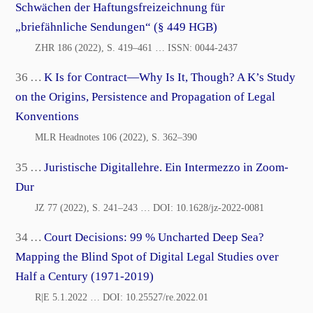
Schwächen der Haftungsfreizeichnung für
„briefähnliche Sendungen“ (§ 449 HGB)
ZHR 186 (2022), S. 419–461
… ISSN:
0044-2437
36 …
K Is for Contract―Why Is It, Though? A K’s Study
on the Origins, Persistence and Propagation of Legal
Konventions
MLR Headnotes 106 (2022), S. 362–390
35 …
Juristische Digitallehre. Ein Intermezzo in Zoom-
Dur
JZ 77 (2022), S. 241–243
… DOI:
10.1628/jz-2022-0081
34 …
Court Decisions: 99 % Uncharted Deep Sea?
Mapping the Blind Spot of Digital Legal Studies over
Half a Century (1971-2019)
R|E 5.1.2022
… DOI:
10.25527/re.2022.01