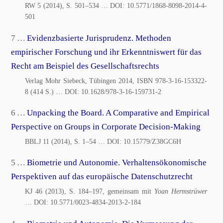
RW 5 (2014), S. 501–534
… DOI:
10.5771/1868-8098-2014-4-
501
7 …
Evidenzbasierte Jurisprudenz. Methoden
empirischer Forschung und ihr Erkenntniswert für das
Recht am Beispiel des Gesellschaftsrechts
Verlag Mohr Siebeck, Tübingen 2014, ISBN 978-3-16-153322-
8 (414 S.)
… DOI:
10.1628/978-3-16-159731-2
6 …
Unpacking the Board. A Comparative and Empirical
Perspective on Groups in Corporate Decision-Making
BBLJ 11 (2014), S. 1–54
… DOI:
10.15779/Z38GC6H
5 …
Biometrie und Autonomie. Verhaltensökonomische
Perspektiven auf das europäische Datenschutzrecht
KJ 46 (2013), S. 184–197, gemeinsam mit
Yoan Hermstrüwer
… DOI:
10.5771/0023-4834-2013-2-184