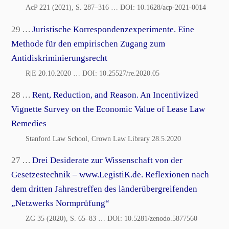
AcP 221 (2021), S. 287–316
… DOI:
10.1628/acp-2021-0014
29 …
Juristische Korrespondenzexperimente. Eine
Methode für den empirischen Zugang zum
Antidiskriminierungsrecht
R|E 20.10.2020
… DOI:
10.25527/re.2020.05
28 …
Rent, Reduction, and Reason. An Incentivized
Vignette Survey on the Economic Value of Lease Law
Remedies
Stanford Law School, Crown Law Library 28.5.2020
27 …
Drei Desiderate zur Wissenschaft von der
Gesetzestechnik – www.LegistiK.de. Reflexionen nach
dem dritten Jahrestreffen des länderübergreifenden
„Netzwerks Normprüfung“
ZG 35 (2020), S. 65–83
… DOI:
10.5281/zenodo.5877560