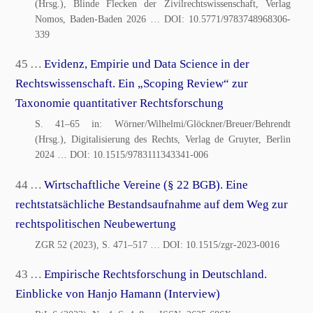
(Hrsg.), Blinde Flecken der Zivilrechtswissenschaft, Verlag
Nomos, Baden-Baden 2026
… DOI:
10.5771/9783748968306-
339
45 …
Evidenz, Empirie und Data Science in der
Rechtswissenschaft. Ein „Scoping Review“ zur
Taxonomie quantitativer Rechtsforschung
S. 41–65 in: Wörner/Wilhelmi/Glöckner/Breuer/Behrendt
(Hrsg.), Digitalisierung des Rechts, Verlag de Gruyter, Berlin
2024
… DOI:
10.1515/9783111343341-006
44 …
Wirtschaftliche Vereine (§ 22 BGB). Eine
rechtstatsächliche Bestandsaufnahme auf dem Weg zur
rechtspolitischen Neubewertung
ZGR 52 (2023), S. 471–517
… DOI:
10.1515/zgr-2023-0016
43 …
Empirische Rechtsforschung in Deutschland.
Einblicke von Hanjo Hamann (Interview)