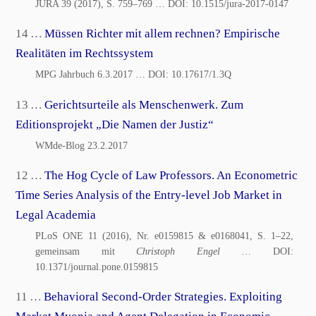
JURA 39 (2017), S. 759–769
… DOI:
10.1515/jura-2017-0147
14 …
Müssen Richter mit allem rechnen? Empirische
Realitäten im Rechtssystem
MPG Jahrbuch 6.3.2017
… DOI:
10.17617/1.3Q
13 …
Gerichtsurteile als Menschenwerk. Zum
Editionsprojekt „Die Namen der Justiz“
WMde-Blog 23.2.2017
12 …
The Hog Cycle of Law Professors. An Econometric
Time Series Analysis of the Entry-level Job Market in
Legal Academia
PLoS ONE 11 (2016), Nr. e0159815 & e0168041, S. 1–22,
gemeinsam mit
Christoph Engel
… DOI:
10.1371/journal.pone.0159815
11 …
Behavioral Second-Order Strategies. Exploiting