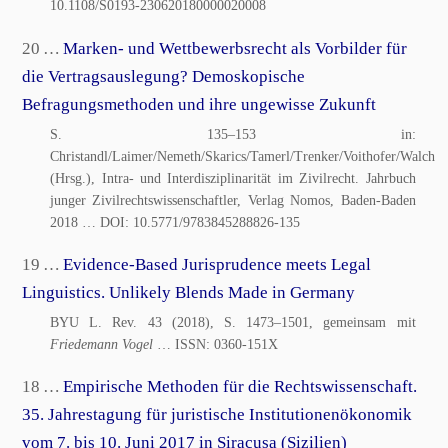
10.1108/S0193-230620180000020008
20 …
Marken- und Wettbewerbsrecht als Vorbilder für
die Vertragsauslegung? Demoskopische
Befragungsmethoden und ihre ungewisse Zukunft
S. 135–153 in:
Christandl/Laimer/Nemeth/Skarics/Tamerl/Trenker/Voithofer/Walch
(Hrsg.), Intra- und Interdisziplinarität im Zivilrecht. Jahrbuch
junger Zivilrechtswissenschaftler, Verlag Nomos, Baden-Baden
2018
… DOI:
10.5771/9783845288826-135
19 …
Evidence-Based Jurisprudence meets Legal
Linguistics. Unlikely Blends Made in Germany
BYU L. Rev. 43 (2018), S. 1473–1501, gemeinsam mit
Friedemann Vogel
… ISSN:
0360-151X
18 …
Empirische Methoden für die Rechtswissenschaft.
35. Jahrestagung für juristische Institutionenökonomik
vom 7. bis 10. Juni 2017 in Siracusa (Sizilien)