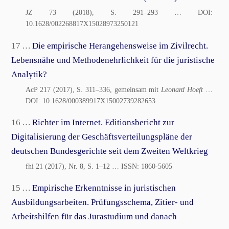
JZ 73 (2018), S. 291–293
… DOI:
10.1628/002268817X15028973250121
17 …
Die empirische Herangehensweise im Zivilrecht.
Lebensnähe und Methodenehrlichkeit für die juristische
Analytik?
AcP 217 (2017), S. 311–336, gemeinsam mit
Leonard Hoeft
…
DOI:
10.1628/000389917X15002739282653
16 …
Richter im Internet. Editionsbericht zur
Digitalisierung der Geschäftsverteilungspläne der
deutschen Bundesgerichte seit dem Zweiten Weltkrieg
fhi 21 (2017), Nr. 8, S. 1–12
… ISSN:
1860-5605
15 …
Empirische Erkenntnisse in juristischen
Ausbildungsarbeiten. Prüfungsschema, Zitier- und
Arbeitshilfen für das Jurastudium und danach